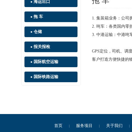
拖 车
海运出口
●
拖 车
●
1. 集装箱业务：公
2. 吨车：各类国内
仓储
●
3. 中港运输：中港
报关报检
●
GPS定位，司机、
客户打造方便快捷的
国际航空运输
●
国际铁路运输
●
首页
服务项目
关于我们
|
|
|